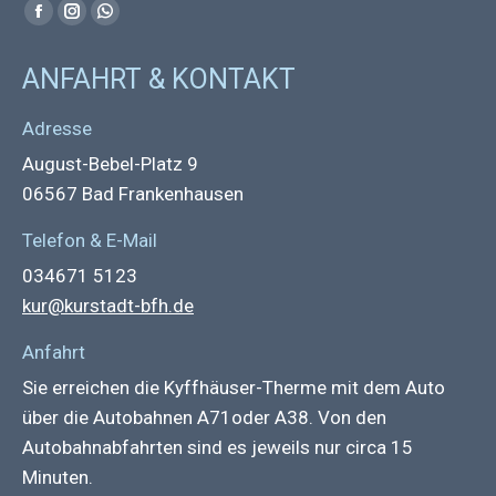
Find us on:
Facebook
Instagram
Whatsapp
page
page
page
ANFAHRT & KONTAKT
opens
opens
opens
in
in
in
Adresse
new
new
new
August-Bebel-Platz 9
window
window
window
06567 Bad Frankenhausen
Telefon & E-Mail
034671 5123
kur@kurstadt-bfh.de
Anfahrt
Sie erreichen die Kyffhäuser-Therme mit dem Auto
über die Autobahnen A71oder A38. Von den
Autobahnabfahrten sind es jeweils nur circa 15
Minuten.