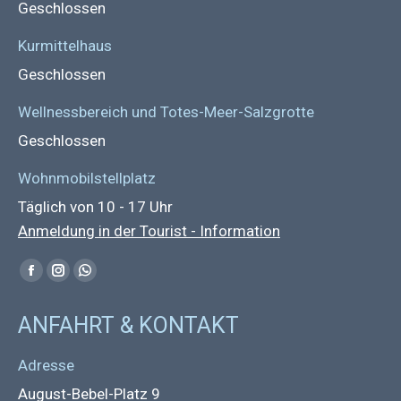
Geschlossen
Kurmittelhaus
Geschlossen
Wellnessbereich und Totes-Meer-Salzgrotte
Geschlossen
Wohnmobilstellplatz
Täglich von 10 - 17 Uhr
Anmeldung in der Tourist - Information
Find us on:
Facebook
Instagram
Whatsapp
page
page
page
ANFAHRT & KONTAKT
opens
opens
opens
in
in
in
Adresse
new
new
new
August-Bebel-Platz 9
window
window
window